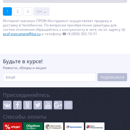
1
2
3
Ctrl →
Интернет-магазин ПРОФ-Инструмент осуществляет продажу и
доставку в Челябинске. По вопросам приобретения арматуры для
систем отопления обращайтесь к консультанту в чате, по эл. адресу ✉️
prof-instrument@list.ru
и телефону ☎+8 (800) 302-10-51
Будьте в курсе!
Новости, обзоры и акции
ПОДПИСАТЬСЯ
Присоединяйтесь
Способы оплаты