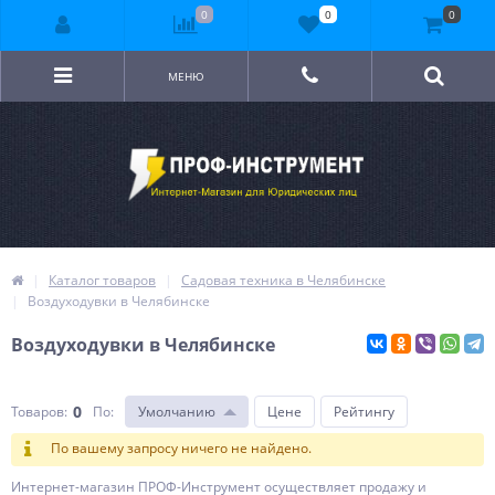
0
0
0
МЕНЮ
Каталог товаров
Садовая техника в Челябинске
Воздуходувки в Челябинске
Воздуходувки в Челябинске
0
Товаров:
По
:
Умолчанию
Цене
Рейтингу
По вашему запросу ничего не найдено.
Интернет-магазин ПРОФ-Инструмент осуществляет продажу и