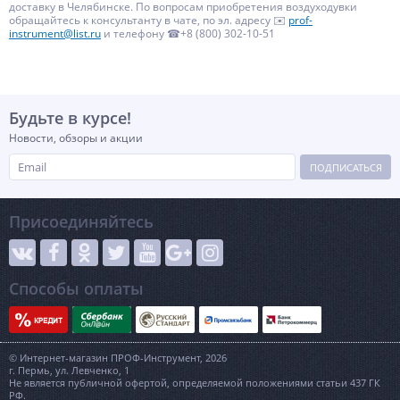
доставку в Челябинске. По вопросам приобретения воздуходувки
обращайтесь к консультанту в чате, по эл. адресу ✉️
prof-
instrument@list.ru
и телефону ☎+8 (800) 302-10-51
Будьте в курсе!
Новости, обзоры и акции
ПОДПИСАТЬСЯ
Присоединяйтесь
Способы оплаты
© Интернет-магазин ПРОФ-Инструмент, 2026
г. Пермь, ул. Левченко, 1
Не является публичной офертой, определяемой положениями статьи 437 ГК
РФ.