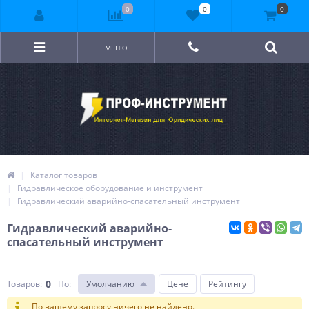
0
0
0
МЕНЮ
Каталог товаров
Гидравлическое оборудование и инструмент
Гидравлический аварийно-спасательный инструмент
Гидравлический аварийно-
спасательный инструмент
0
Товаров:
По
:
Умолчанию
Цене
Рейтингу
По вашему запросу ничего не найдено.