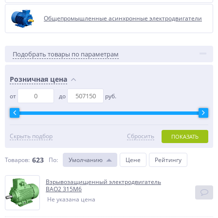
Общепромышленные асинхронные электродвигатели
Подобрать товары по параметрам
Розничная цена
от
до
руб.
Скрыть подбор
Сбросить
ПОКАЗАТЬ
623
Товаров:
По
:
Умолчанию
Цене
Рейтингу
Взрывозащищенный электродвигатель
BAO2 315M6
Не указана цена