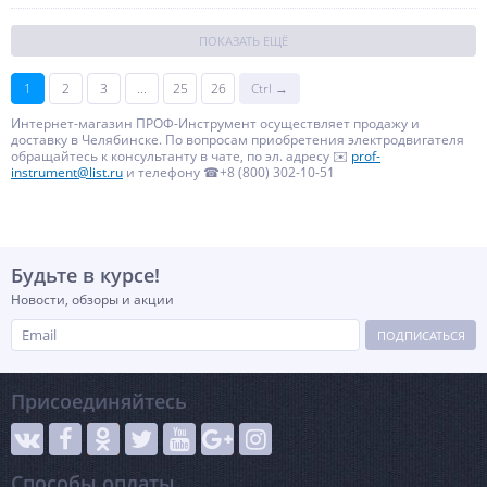
ПОКАЗАТЬ ЕЩЁ
1
2
3
...
25
26
Ctrl →
Интернет-магазин ПРОФ-Инструмент осуществляет продажу и
доставку в Челябинске. По вопросам приобретения электродвигателя
обращайтесь к консультанту в чате, по эл. адресу ✉️
prof-
instrument@list.ru
и телефону ☎+8 (800) 302-10-51
Будьте в курсе!
Новости, обзоры и акции
ПОДПИСАТЬСЯ
Присоединяйтесь
Способы оплаты