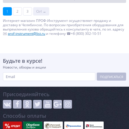
1
2
3
Ctrl →
Интернет-магазин ПРОФ-Инструмент осуществляет продажу и
доставку в Челябинске. По вопросам приобретения оборудования для
выпрямления кузова обращайтесь к консультанту в чате, по эл. адресу
✉️
prof-instrument@list.ru
и телефону ☎+8 (800) 302-10-51
Будьте в курсе!
Новости, обзоры и акции
ПОДПИСАТЬСЯ
Присоединяйтесь
Способы оплаты