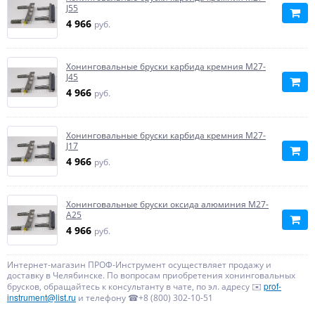
J55
4 966
руб.
Хонинговальные бруски карбида кремния M27-
J45
4 966
руб.
Хонинговальные бруски карбида кремния M27-
J17
4 966
руб.
Хонинговальные бруски оксида алюминия M27-
A25
4 966
руб.
Интернет-магазин ПРОФ-Инструмент осуществляет продажу и
доставку в Челябинске. По вопросам приобретения хонинговальных
prof-
брусков, обращайтесь к консультанту в чате, по эл. адресу ✉️
instrument@list.ru
и телефону ☎+8 (800) 302-10-51