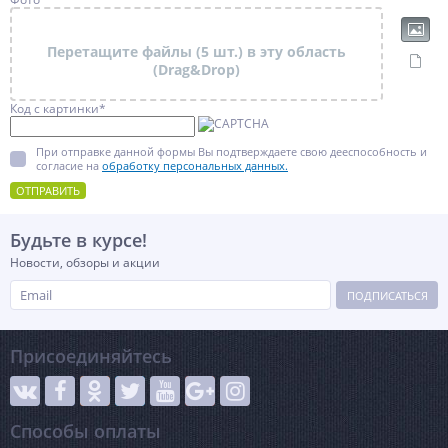
Перетащите файлы (5 шт.) в эту область
(Drag&Drop)
Код с картинки
*
При отправке данной формы Вы подтверждаете свою дееспособность и
согласие на
обработку персональных данных.
ОТПРАВИТЬ
Будьте в курсе!
Новости, обзоры и акции
ПОДПИСАТЬСЯ
Присоединяйтесь
Способы оплаты