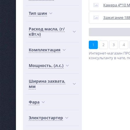
Камера 4*10 
Тип шин
Зажигание 188
Расход масла, (г/
кВт.ч)
1
2
3
4
Комплектация
Интернет-магазин ПРО
консультанту в чате, п
Мощность, (л.с.)
Ширина захвата,
мм
Фара
Электростартер