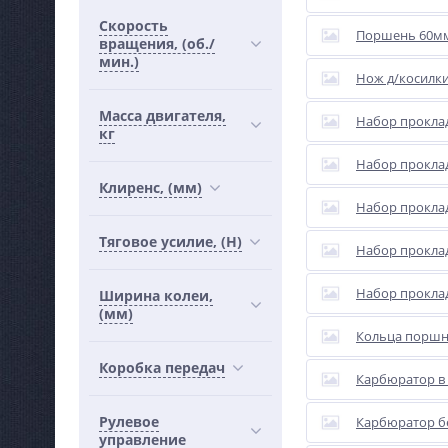
Скорость
Поршень 60мм 
вращения, (об./
мин.)
Нож д/косилк
Масса двигателя,
Набор прокла
кг
Набор прокла
Клиренс, (мм)
Набор прокла
Тяговое усилие, (Н)
Набор прокла
Набор прокла
Ширина колеи,
(мм)
Кольца поршне
Коробка передач
Карбюратор в 
Рулевое
Карбюратор бе
управление