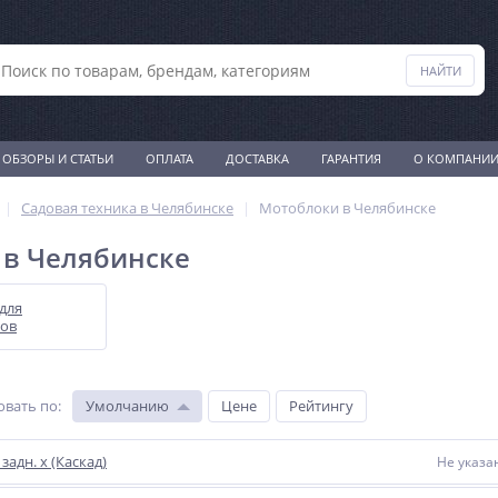
ОБЗОРЫ И СТАТЬИ
ОПЛАТА
ДОСТАВКА
ГАРАНТИЯ
О КОМПАНИ
Садовая техника в Челябинске
Мотоблоки в Челябинске
 в Челябинске
для
ов
овать по
:
Умолчанию
Цене
Рейтингу
задн. х (Каскад)
Не указа