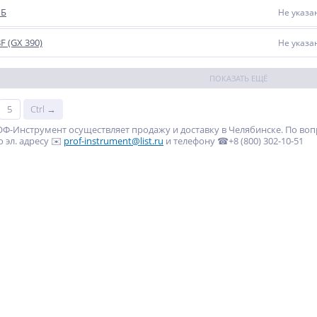
МБ
Не указа
F (GX 390)
Не указа
ПОКАЗАТЬ ЕЩЁ
5
Ctrl →
Ф-Инструмент осуществляет продажу и доставку в Челябинске. По во
о эл. адресу ✉️
prof-instrument@list.ru
и телефону ☎+8 (800) 302-10-51