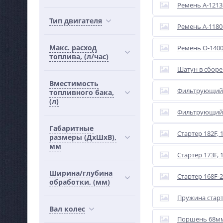
Ремень А-1213 
Тип двигателя
Ремень А-1180 
Макс. расход
Ремень O-1400 
топлива, (л/час)
Шатун в сборе 
Вместимость
Фильтрующий эл
топливного бака,
(л)
Фильтрующий э
Габаритные
Стартер 182F, 1
размеры (ДхШхВ),
мм
Стартер 173F, 
Ширина/глубина
Стартер 168F-2
обработки, (мм)
Пружина старт
Вал колес
Поршень 68мм 