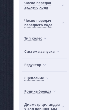
Число передач
заднего хода
Число передач
переднего хода
Тип колес
Система запуска
Редуктор
Сцепление
Родина бренда
Диаметр цилиндра
х Ход поршня, мм