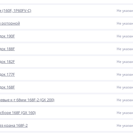
(160F, 1P60FV-C)
Не указа
и роторной
Не указа
док 190F
Не указа
док 188F
Не указа
док 182F
Не указа
док 177F
Не указа
док 168F
Не указа
вые к-т 68мм 168F-2 (GX 200)
Не указа
сборе 168F (GX 160)
Не указа
з крана 168F-2
Не указа